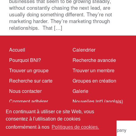
businesses that seem to be growing steadily,
without constantly chasing the next lead, are
usually doing something different. They’re not
marketing harder. They’re marketing through
relationships. That […]
Accueil
Calendrier
Pourquoi BNI?
Recherche avancée
Trouver un groupe
Trouver un membre
Recherche sur carte
Groupes en création
Nous contacter
Galerie
Comment adhérer
Nouvelles int'l (anglais)
En continuant à utiliser ce site Web, vous
consentez à l'utilisation de cookies
conformément à nos
Politiques de cookies.
© 2026 BNI Global LLC.
All Rights Reserved. All company